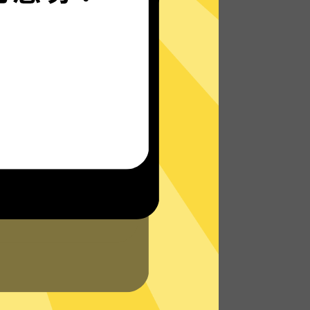
无论您身在何处，都能畅快地上网 - 无论是在
外出旅行还是在家中舒适地躺在沙发上。
了解更多快连加速器VPN特点