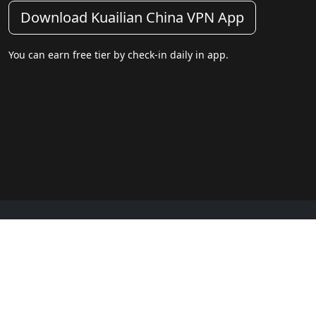
Download Kuailian China VPN App
You can earn free tier by check-in daily in app.
Footer
Blogs
FAQ
Popular Sites