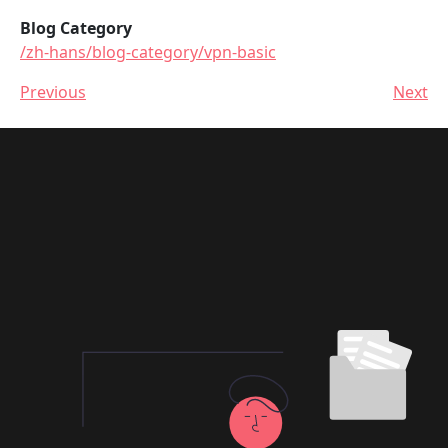
Blog Category
/zh-hans/blog-category/vpn-basic
Previous
Next