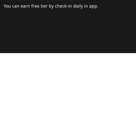
You can earn free tier by check-in daily in app.
Footer
Blogs
FAQ
Popular Sites