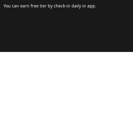
You can earn free tier by check-in daily in app.
Footer
Blogs
FAQ
Popular Sites