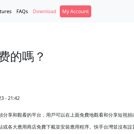
Secondary Menu
tures
FAQs
Download
My Account
费的嗎？
3 - 21:42
頻分享和觀看的平台，用戶可以在上面免費地觀看和分享短視頻
站或各大應用商店免費下載並安裝應用程序。快手台灣並沒有設