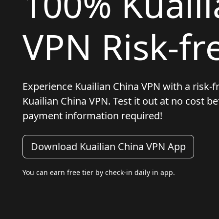
100% Kuaili
VPN Risk-fre
Experience Kuailian China VPN with a risk-fre
Kuailian China VPN. Test it out at no cost 
payment information required!
Download Kuailian China VPN App
You can earn free tier by check-in daily in app.