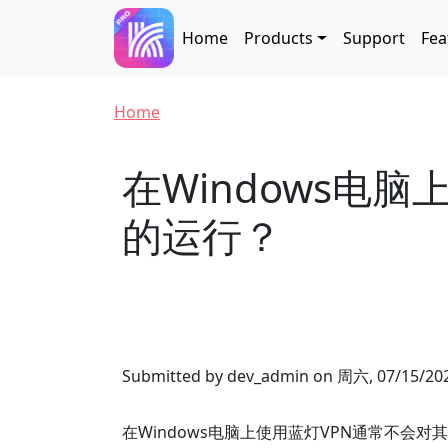
Skip to main content
Main navigation
Home
Products
Support
Fea
Breadcrumb
Home
在Windows电
的运行？
Submitted by
dev_admin
on
周六, 07/15/202
在Windows电脑上使用蓝灯VPN通常不