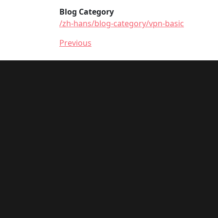
Blog Category
/zh-hans/blog-category/vpn-basic
Previous