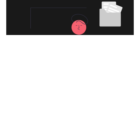
永久免费使用
现在下载快连加速器VPN，每日签到即可获
得免费时长，快去体验科学上网吧！
下载快连加速器VPNApp