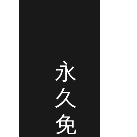
永
久
免