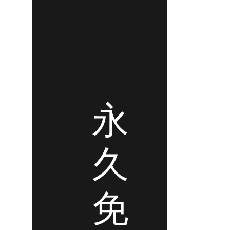
永
久
免