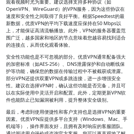
观看视频时尤为重要。建议选择支持多种协议（如
OpenVPN、WireGuard）的VPN服务，因为这些协议在
速度和安全性之间取得了良好平衡。根据Speedtest的最
新数据，优质VPN的平均下载速度应保持在50 Mbps以
上，才能保证高清流畅播放。此外，VPN的服务器覆盖范
围广泛，越多国家和地区的节点意味着您越容易找到适合
的连接点，从而优化观看体验。
安全性功能也是不可忽视的部分。优质VPN通常配备强大
的加密标准（如AES-256）、DNS泄露保护和自动断线保
护等功能，确保您的数据在传输过程中不被截获或泄露。
部分VPN还提供双重VPN或多跳连接，进一步增强安全
性。建议在选择VPN时，确认这些功能是否完备，并且可
以在实际使用中灵活开启和配置。此外，定期更新VPN软
件也能防止已知漏洞被利用，提升整体安全级别。
最后，考虑到使用便捷性和客户支持也是选择VPN的重要
因素。优质VPN应提供多平台支持（Windows、Mac、手
机端等），操作界面友好，且拥有及时响应的客服团队。
通过阅读用户评价或咨询官方客服，您可以更直观地了解