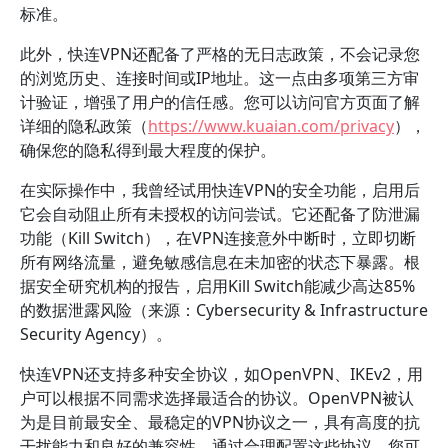
标准。
此外，快连VPN还配备了严格的无日志政策，不会记录您
的浏览历史、连接时间或IP地址。这一点由多项第三方审
计验证，增强了用户的信任感。您可以访问官方页面了解
详细的隐私政策（
https://www.kuaian.com/privacy
），
确保您的隐私得到最大程度的保护。
在实际操作中，我曾经试用快连VPN的安全功能，启用后
它会自动阻止所有未授权的访问尝试。它还配备了防泄漏
功能（Kill Switch），在VPN连接意外中断时，立即切断
所有网络流量，避免敏感信息在未加密的状态下暴露。根
据安全研究机构的报告，启用Kill Switch能减少高达85%
的数据泄露风险（来源：Cybersecurity & Infrastructure
Security Agency）。
快连VPN还支持多种安全协议，如OpenVPN、IKEv2，用
户可以根据不同需求选择最适合的协议。OpenVPN被认
为是目前最安全、最稳定的VPN协议之一，具有高度的抗
干扰能力和良好的兼容性。通过合理配置这些协议，您可