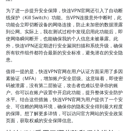
为了进一步提升安全保障，快连VPN官网还引入了自动断
线保护（Kill Switch）功能。当VPN连接意外中断时，此
功能会立即切断设备的网络连接，防止未加密的数据泄露
到公网。实际上，我在测试过程中发现启用此功能后，即
使网络瞬间断开，也能确保我的个人信息未被暴露。此
外，快连VPN还定期进行安全漏洞扫描和系统升级，确保
所有软件组件都符合最新的安全标准，避免潜在的安全隐
患。
值得一提的是，快连VPN官网在用户认证方面采用了多因
素验证（MFA），增加账户安全层级。这意味着，即使密
码被泄露，没有第二层验证，攻击者也难以登录你的账
户。你可以在账户设置中开启此功能，提升整体安全防护
水平。结合这些措施，快连VPN官网为用户提供了一个安
全、可信赖的网络环境，确保你的隐私安全得到最大程度
的保障。想了解更多详情，可以访问官方网站的安全政策
页面，获取权威的安全保障信息。