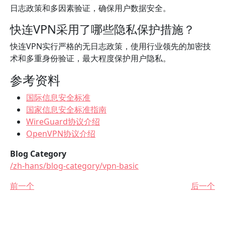
日志政策和多因素验证，确保用户数据安全。
快连VPN采用了哪些隐私保护措施？
快连VPN实行严格的无日志政策，使用行业领先的加密技
术和多重身份验证，最大程度保护用户隐私。
参考资料
国际信息安全标准
国家信息安全标准指南
WireGuard协议介绍
OpenVPN协议介绍
Blog Category
/zh-hans/blog-category/vpn-basic
前一个
后一个