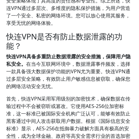
安全策略体现了其高度的责任感和专业性。综上所述，快
连VPN通过多层次、多维度的隐私保护措施，为用户营造
了一个安全、私密的网络环境。您可以放心使用其服务，
享受无忧的网络体验。
快连VPN是否有防止数据泄露的功
能？
快连VPN具备多重防止数据泄露的安全措施，保障用户隐
私安全。
在当今互联网环境中，数据泄露事件频发，选择
一款具备强大数据保护功能的VPN尤为重要。快连VPN通
过多层安全策略，有效防止用户敏感信息被窃取，确保您
的网络活动安全无忧。
首先，快连VPN采用军用级别的加密技术，确保数据在传
输过程中不会被窃听或篡改。它使用AES-256位加密标
准，这一标准已被国际安全机构广泛认可，能够有效防止
黑客通过中间人攻击获取用户数据。根据《国际信息安全
标准》显示，AES-256在抵御暴力破解方面具有极高的安
全性，成为全球金融、政府等高安全需求行业的首选加密