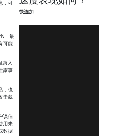
息，可
快连加
PN，最
有可能
旦落入
泄露事
私，也
攻击载
户误信
使用未
或数据