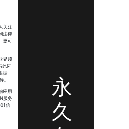
人关注
到法律
、更可
业界领
与此同
根据
永
异。
响应用
N服务
久
01信