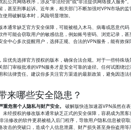
扰乱公共网络秩序，涉及“非法经营”或“非法提供网络接入服务”
留，甚至刑事起诉。近年来，相关部门不断加强对VPN市场的监
户在使用破解版本时，风险明显增加。
解版本通常缺乏官方安全保障，可能被植入木马、病毒或恶意代码
软件可能会窃取用户的敏感信息，例如账号密码、浏览记录，甚
安全中心多次提醒用户，选择正规、合法的VPN服务，能有效保
N，应优先选择官方授权的版本，确保合法合规。对于一些特殊场
关部门审核批准的VPN服务才是安全可靠的途径。任何试图绕过
用和法律责任。建议你多关注官方渠道的最新政策，避免因违法
会带来哪些安全隐患？
能严重危害个人隐私与财产安全。
破解版快连加速器VPN虽然在
。未经授权的修改版本通常缺乏正式的安全保障，容易成为黑客
，非法修改的软件更易被植入后门程序，导致用户隐私信息被窃取
网络攻击的突破口，造成个人信息泄露、财产损失甚至身份盗用等